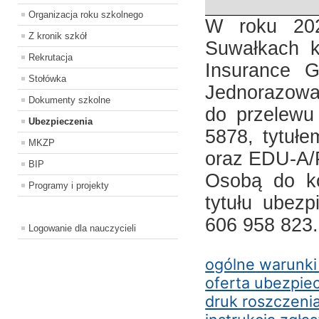
Organizacja roku szkolnego
W roku 20
Z kronik szkół
Suwałkach k
Rekrutacja
Insurance 
Stołówka
Jednorazowa
Dokumenty szkolne
do przelewu
Ubezpieczenia
5878, tytułe
MKZP
oraz EDU-A/
BIP
Osobą do ko
Programy i projekty
tytułu ubez
606 958 823.
Logowanie dla nauczycieli
ogólne warunki
oferta ubezpie
druk roszczeni