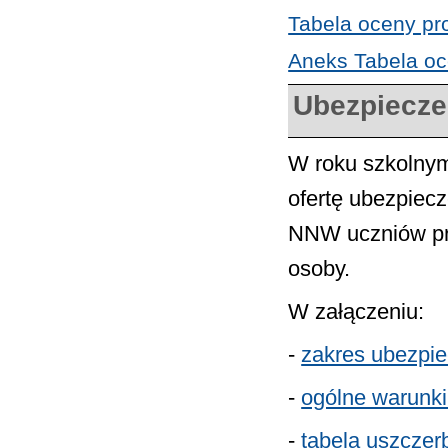
Tabela oceny pr
Aneks Tabela oc
Ubezpiecz
W roku szkolnym
ofertę ubezpiec
NNW uczniów prz
osoby.
W załączeniu:
-
zakres ubezpi
-
ogólne warunk
-
tabela uszcze