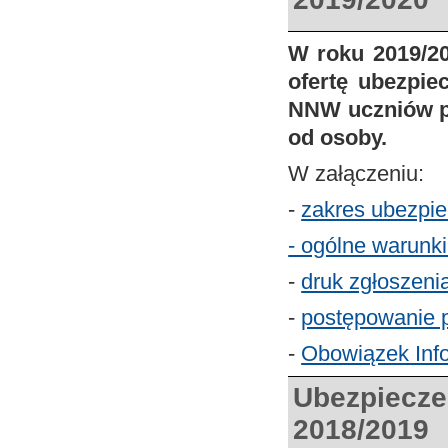
W roku 2019/2
ofertę ubezpi
NNW uczniów pr
od osoby.
W załączeniu:
-
zakres ubezpie
- ogólne warunk
-
druk zgłoszeni
-
postępowanie 
-
Obowiązek Inf
Ubezpiecze
2018/2019