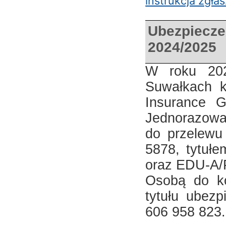
instrukcja zgła
Ubezpiecze
2024/2025
W roku 20
Suwałkach k
Insurance 
Jednorazowa
do przelewu
5878, tytułe
oraz EDU-A/
Osobą do ko
tytułu ubez
606 958 823.