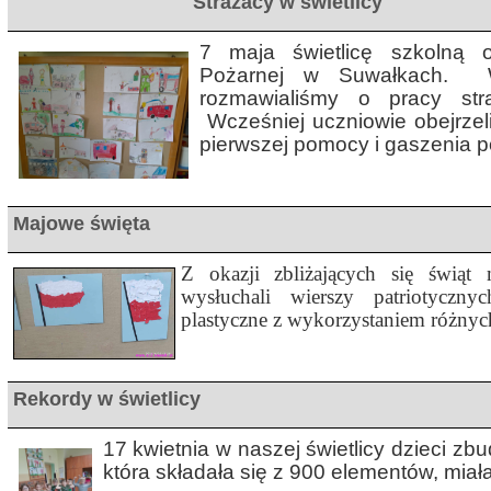
Strażacy w świetlicy
7 maja świetlicę szkolną o
Pożarnej w Suwałkach. W
rozmawialiśmy o pracy stra
Wcześniej uczniowie obejrzel
pierwszej pomocy i gaszenia 
Majowe święta
Z okazji zbliżających się świąt
wysłuchali wierszy patriotyczn
plastyczne z wykorzystaniem różnych
Rekordy w świetlicy
17 kwietnia w naszej świetlicy dzieci z
która składała się z 900 elementów, miał