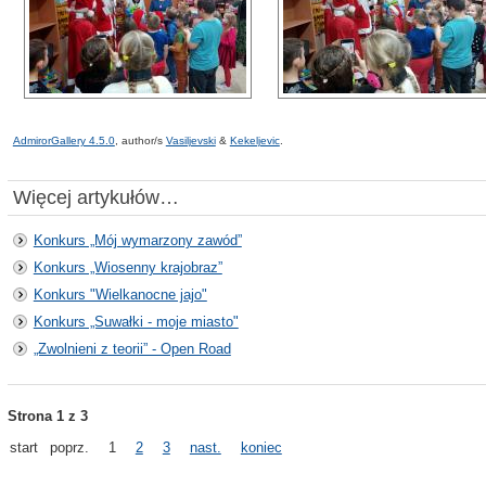
AdmirorGallery 4.5.0
, author/s
Vasiljevski
&
Kekeljevic
.
Więcej artykułów…
Konkurs „Mój wymarzony zawód”
Konkurs „Wiosenny krajobraz”
Konkurs "Wielkanocne jajo"
Konkurs „Suwałki - moje miasto"
„Zwolnieni z teorii” - Open Road
Strona 1 z 3
start
poprz.
1
2
3
nast.
koniec