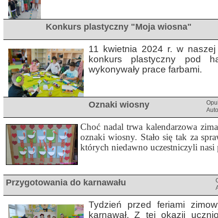
Konkurs plastyczny "Moja wiosna"
11 kwietnia 2024 r. w naszej
konkurs plastyczny pod ha
wykonywały prace farbami.
Oznaki wiosny
Opu
Aut
Choć nadal trwa kalendarzowa zima,
oznaki wiosny. Stało się tak za spra
których niedawno uczestniczyli nasi
Przygotowania do karnawału
Tydzień przed feriami zimow
karnawał. Z tej okazji uczn