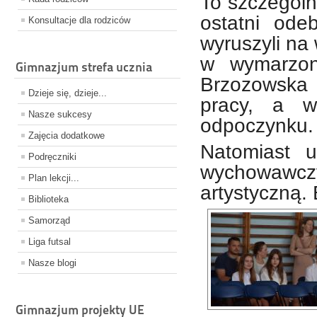
To szczególn
ostatni od
Konsultacje dla rodziców
wyruszyli na
w wymarzone
Gimnazjum strefa ucznia
Brzozowska 
Dzieje się, dzieje...
pracy, a w
Nasze sukcesy
odpoczynku
Zajęcia dodatkowe
Natomiast 
Podręczniki
wychowawczy
Plan lekcji...
artystyczną.
Biblioteka
Samorząd
Liga futsal
Nasze blogi
Gimnazjum projekty UE